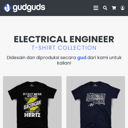
Search
L
Cart
ELECTRICAL ENGINEER
T-SHIRT COLLECTION
Didesain dan diproduksi secara
gud
dari kami untuk
kalian!