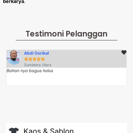
berkarya
.
Testimoni Pelanggan
Abdi Osrikal





Sumatera Utara
Bahan nya bagus halus
Te
Kaos & Sablon