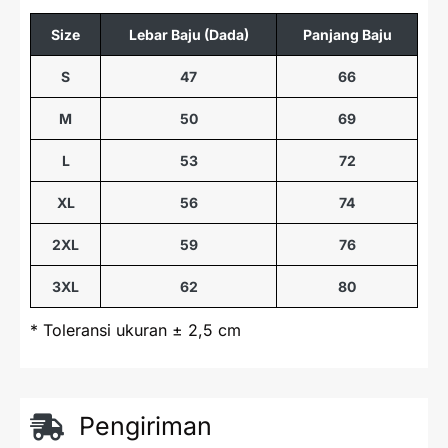
Size
Lebar Baju (Dada)
Panjang Baju
S
47
66
M
50
69
L
53
72
XL
56
74
2XL
59
76
3XL
62
80
* Toleransi ukuran ± 2,5 cm
Pengiriman