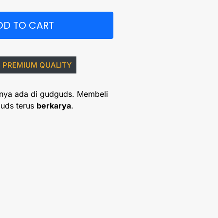
DD TO CART
PREMIUM QUALITY
nya ada di gudguds. Membeli
uds terus
berkarya
.