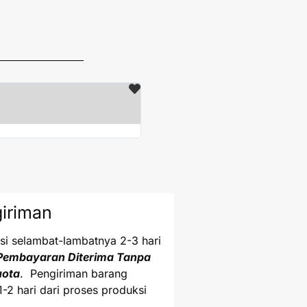
Ijen





DKI Jakarta
Terimakasih paket sudah saya teri
iriman
i selambat-lambatnya 2-3 hari
Pembayaran Diterima Tanpa
uota
. Pengiriman barang
1-2 hari dari proses produksi