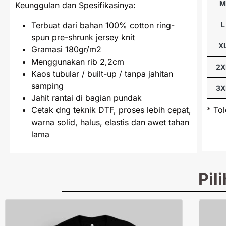
Keunggulan dan Spesifikasinya:
Terbuat dari bahan 100% cotton ring-
L
spun pre-shrunk jersey knit
X
Gramasi 180gr/m2
Menggunakan rib 2,2cm
2X
Kaos tubular / built-up / tanpa jahitan
samping
3X
Jahit rantai di bagian pundak
Cetak dng teknik DTF, proses lebih cepat,
* To
warna solid, halus, elastis dan awet tahan
lama
Pil