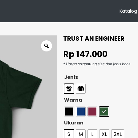
Katalog
TRUST AN ENGINEER
Rp
147.000
* Harga tergantung size dan jenis kaos
Jenis
Warna
Ukuran
S
M
L
XL
2XL