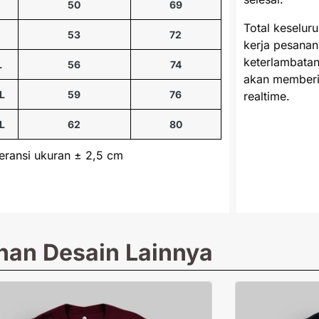
M
50
69
Total keselur
53
72
kerja pesanan
keterlambatan
L
56
74
akan memberi
L
59
76
realtime.
L
62
80
leransi ukuran ± 2,5 cm
ihan Desain Lainnya