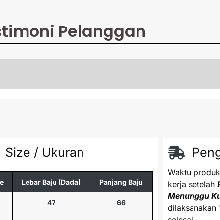
stimoni Pelanggan
Size / Ukuran
Peng
Waktu produks
ze
Lebar Baju (Dada)
Panjang Baju
kerja setelah
Menunggu K
47
66
dilaksanakan 
selesai.