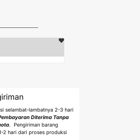
Ijen





DKI Jakarta
Terimakasih paket sudah saya teri
iriman
i selambat-lambatnya 2-3 hari
Pembayaran Diterima Tanpa
uota
. Pengiriman barang
1-2 hari dari proses produksi