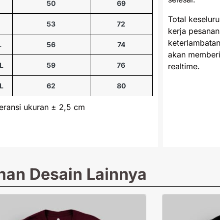
M
50
69
Total keselur
53
72
kerja pesanan
keterlambatan
L
56
74
akan memberi
L
59
76
realtime.
L
62
80
leransi ukuran ± 2,5 cm
ihan Desain Lainnya