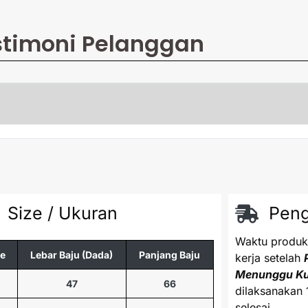
stimoni Pelanggan
Size / Ukuran
Peng
Waktu produks
ze
Lebar Baju (Dada)
Panjang Baju
kerja setelah
Menunggu K
47
66
dilaksanakan 
selesai.