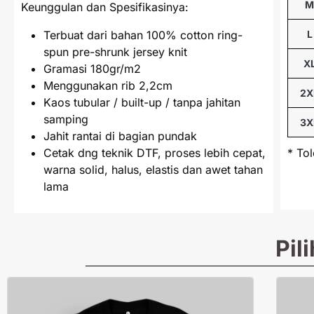
Keunggulan dan Spesifikasinya:
Terbuat dari bahan 100% cotton ring-
L
spun pre-shrunk jersey knit
X
Gramasi 180gr/m2
Menggunakan rib 2,2cm
2X
Kaos tubular / built-up / tanpa jahitan
samping
3X
Jahit rantai di bagian pundak
Cetak dng teknik DTF, proses lebih cepat,
* To
warna solid, halus, elastis dan awet tahan
lama
Pil