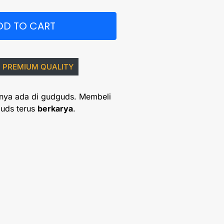
DD TO CART
PREMIUM QUALITY
nya ada di gudguds. Membeli
uds terus
berkarya
.