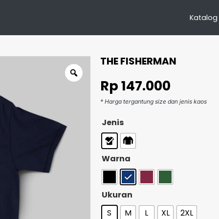
Katalog
THE FISHERMAN
Rp
147.000
* Harga tergantung size dan jenis kaos
Jenis
Warna
Ukuran
S
M
L
XL
2XL