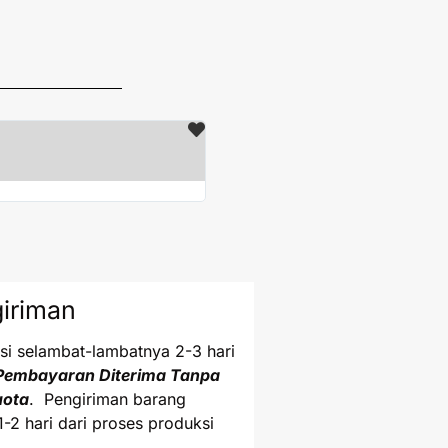
Ijen





DKI Jakarta
Terimakasih paket sudah saya teri
iriman
i selambat-lambatnya 2-3 hari
Pembayaran Diterima Tanpa
uota
. Pengiriman barang
1-2 hari dari proses produksi