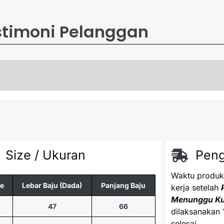
stimoni Pelanggan
Size / Ukuran
Peng
Waktu produks
ze
Lebar Baju (Dada)
Panjang Baju
kerja setelah
Menunggu K
47
66
dilaksanakan 
selesai.