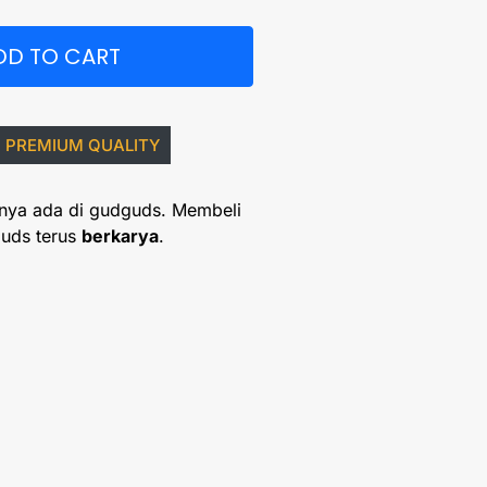
DD TO CART
PREMIUM QUALITY
nya ada di gudguds. Membeli
uds terus
berkarya
.