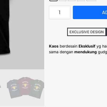
A
EXCLUSIVE DESIGN
Kaos
berdesain
Eksklusif
yg ha
sama dengan
mendukung
gudg