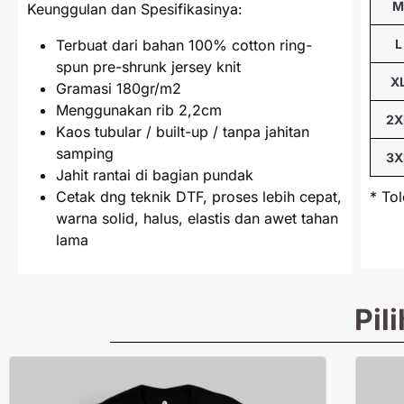
Keunggulan dan Spesifikasinya:
Terbuat dari bahan 100% cotton ring-
L
spun pre-shrunk jersey knit
X
Gramasi 180gr/m2
Menggunakan rib 2,2cm
2X
Kaos tubular / built-up / tanpa jahitan
samping
3X
Jahit rantai di bagian pundak
Cetak dng teknik DTF, proses lebih cepat,
* To
warna solid, halus, elastis dan awet tahan
lama
Pil