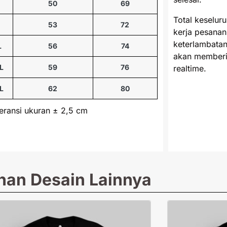
M
50
69
Total keselur
53
72
kerja pesanan
keterlambatan
L
56
74
akan memberi
L
59
76
realtime.
L
62
80
leransi ukuran ± 2,5 cm
ihan Desain Lainnya