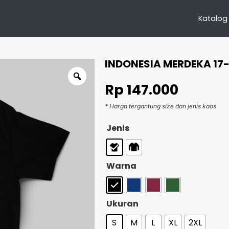
Katalog
INDONESIA MERDEKA 17
Rp
147.000
* Harga tergantung size dan jenis kaos
Jenis
Warna
Ukuran
S
M
L
XL
2XL