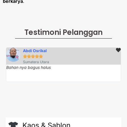
berkarya
.
Testimoni Pelanggan
Abdi Osrikal





Sumatera Utara
Bahan nya bagus halus
Te
Kaos & Sablon