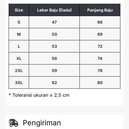
Size
Lebar Baju (Dada)
Panjang Baju
S
47
66
M
50
69
L
53
72
XL
56
74
2XL
59
76
3XL
62
80
* Toleransi ukuran ± 2,5 cm
Pengiriman