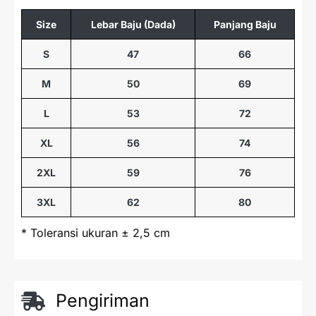
Size
Lebar Baju (Dada)
Panjang Baju
S
47
66
M
50
69
L
53
72
XL
56
74
2XL
59
76
3XL
62
80
* Toleransi ukuran ± 2,5 cm
Pengiriman