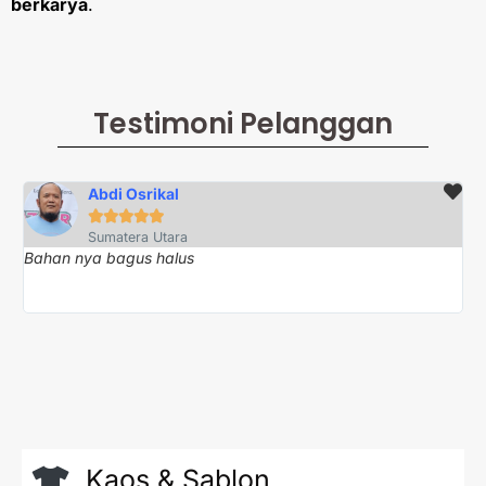
berkarya
.
Testimoni Pelanggan
Abdi Osrikal





Sumatera Utara
Bahan nya bagus halus
Te
Kaos & Sablon